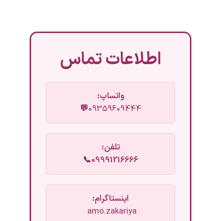
اطلاعات تماس
واتساپ:
💬
09359609444
تلفن:
09991216666📞
اینستاگرام:
amo.zakariya