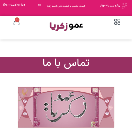
amo.zakariya@
09330000285
قیمت مناسب و کیفیت عالی با عمو زکریا
0
تماس با ما