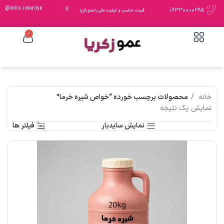
amo.zakariya@
09330000285
قیمت مناسب و کیفیت عالی با عمو زکریا
0
خانه
محصولات برچسب خورده “خواص شیره خرما”
نمایش یک نتیجه
نمایش سایدبار
فیلتر ها