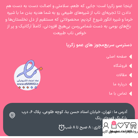
اینجا عمو زکریا است؛ جایی که طعم، سلامتی و اصالت دست به دست هم
دادن تا تجربه‌ای ناب از شیره‌های طبیعی رو به شما هدیه بدن ما با شیره‌
خرما و شیره انگور شروع کردیم؛ محصولاتی که مستقیم از دل نخلستان‌ها و
باغ‌های بومی به دست شمامی‌رسن بی‌هیچ افزودنی، کاملاً ارگانیک و پر از
خواص ناب طبیعت
دسترسی سریع
مجوز های عمو زکریا
صفحه اصلی
فروشگاه
مقالات
درباره ما
تماس با ما
آدرس ما : تهران، خیابان استاد حسن بنا، کوچه طلوعی، پلاک ۶، درب
پارکینگ قهوه‌ای رنگ
0
ساعات کاری : ۸ صبح تا ۸ شب
روشگاه
فیلتر ها
علاقه مندی ها
محصول
حساب کاربری من