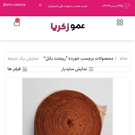
amo.zakariya@
09330000285
قیمت مناسب و کیفیت عالی با عمو زکریا
0
خانه
محصولات برچسب خورده “ریجنت باتل”
نمایش یک نتیجه
نمایش سایدبار
فیلتر ها