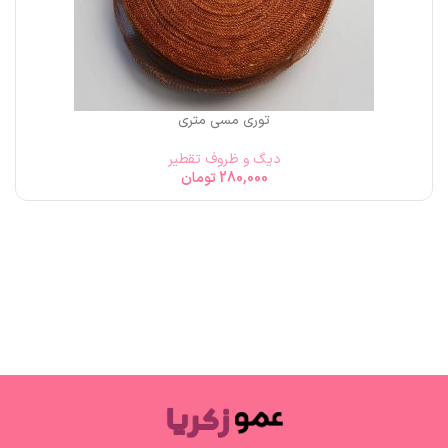
توری مسی متری
دیگ و ظروف تقطیر
280,000
تومان