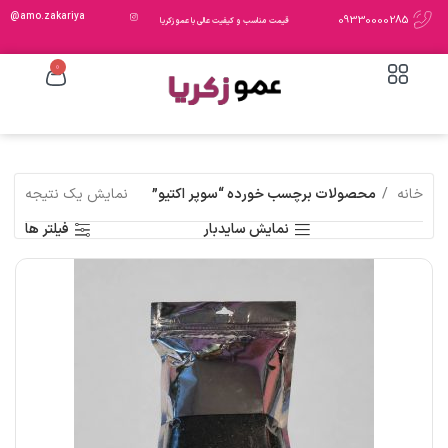
amo.zakariya@
09330000285
قیمت مناسب و کیفیت عالی با عمو زکریا
0
خانه
محصولات برچسب خورده “سوپر اکتیو”
نمایش یک نتیجه
نمایش سایدبار
فیلتر ها