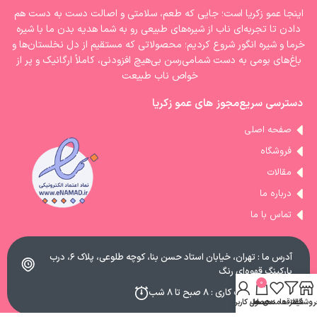
اینجا عمو زکریا است؛ جایی که طعم، سلامتی و اصالت دست به دست هم
دادن تا تجربه‌ای ناب از شیره‌های طبیعی رو به شما هدیه بدن ما با شیره‌
خرما و شیره انگور شروع کردیم؛ محصولاتی که مستقیم از دل نخلستان‌ها و
باغ‌های بومی به دست شمامی‌رسن بی‌هیچ افزودنی، کاملاً ارگانیک و پر از
خواص ناب طبیعت
دسترسی سریع
مجوز های عمو زکریا
صفحه اصلی
فروشگاه
مقالات
درباره ما
تماس با ما
آدرس ما : تهران، خیابان استاد حسن بنا، کوچه طلوعی، پلاک ۶، درب
پارکینگ قهوه‌ای رنگ
0
ساعات کاری : ۸ صبح تا ۸ شب
روشگاه
فیلتر ها
علاقه مندی ها
محصول
حساب کاربری من