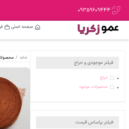
09359609444
صفحه اصلی
فر
خانه
محصولات
فیلتر موجودی و حراج
حراج
محصولات موجود
فیلتر براساس قیمت: