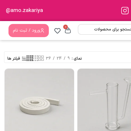
amo.zakariya@
0
ورود / ثبت نام
نمای
9
24
36
فیلتر ها