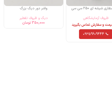
اری شیشه ای 250 سی سی
واشر دور دیگ بزرگ
ظروف آزمایشگاهی
دیگ و ظروف تقطیر
350,000
تومان
قیمت و سفارش تماس بگیرید
📞 ۰۹۳59609444