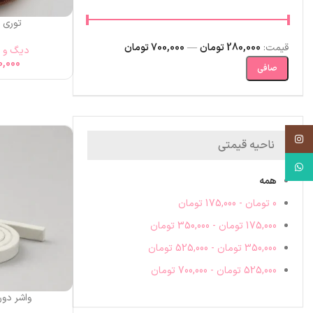
توری 
قيمت:
280,000 تومان
—
700,000 تومان
دیگ و 
0,000
صافی
اینستاگرم
ناحیه قیمتی
واتس آپ
همه
0
تومان
-
175,000
تومان
175,000
تومان
-
350,000
تومان
350,000
تومان
-
525,000
تومان
525,000
تومان
-
700,000
تومان
واشر دو