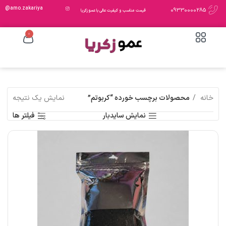
amo.zakariya@
09330000285
قیمت مناسب و کیفیت عالی با عمو زکریا
0
خانه
محصولات برچسب خورده “کربوتم”
نمایش یک نتیجه
نمایش سایدبار
فیلتر ها