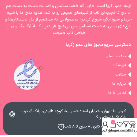
اینجا عمو زکریا است؛ جایی که طعم، سلامتی و اصالت دست به دست هم
دادن تا تجربه‌ای ناب از شیره‌های طبیعی رو به شما هدیه بدن ما با شیره‌
خرما و شیره انگور شروع کردیم؛ محصولاتی که مستقیم از دل نخلستان‌ها و
باغ‌های بومی به دست شمامی‌رسن بی‌هیچ افزودنی، کاملاً ارگانیک و پر از
خواص ناب طبیعت
دسترسی سریع
مجوز های عمو زکریا
صفحه اصلی
فروشگاه
مقالات
درباره ما
تماس با ما
آدرس ما : تهران، خیابان استاد حسن بنا، کوچه طلوعی، پلاک ۶، درب
پارکینگ قهوه‌ای رنگ
0
ساعات کاری : ۸ صبح تا ۸ شب
روشگاه
فیلتر ها
علاقه مندی ها
محصول
حساب کاربری من