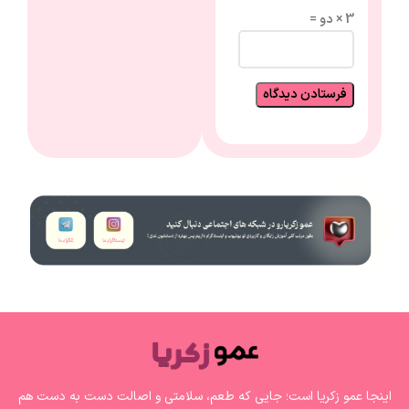
3 × دو =
اینجا عمو زکریا است؛ جایی که طعم، سلامتی و اصالت دست به دست هم