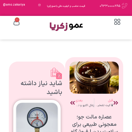
amo.zakariya@
09330000285
قیمت مناسب و کیفیت عالی با عمو زکریا
0
شاید نیاز داشته
باشید
قبل
بعدی
🧪 کیت تشخیص متانول چیست و چرا باید از آن استفاده کنیم؟
زغال اکتیو و نقش آن در تصفیه عملیات تقطیر
عصاره مالت جو؛
معجونی طبیعی برای
سلامت بدن | فروشگاه