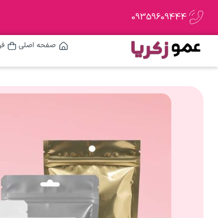
09359609444
صفحه اصلی
فر