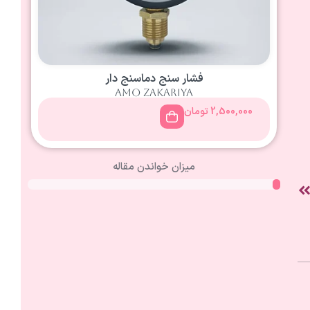
فشار سنج دماسنج دار
amo zakariya
2,500,000
تومان
میزان خواندن مقاله