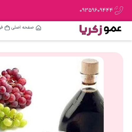
09359609444
صفحه اصلی
فر