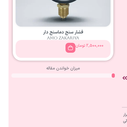
فشار سنج دماسنج دار
amo zakariya
2,500,000
تومان
میزان خواندن مقاله
ار
کی