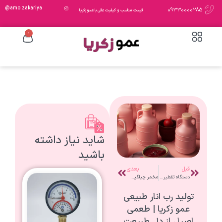
amo.zakariya@
09330000285
قیمت مناسب و کیفیت عالی با عمو زکریا
0
شاید نیاز داشته
باشید
قبل
بعدی
دستگاه تقطیر خانگی برقی؛ راهی آسان و حرفه‌ای برای تهیه عرقیات گیاهی
مخمر چیلگین چیست و چه ویژگی‌ها و کاربرد هایی دارد؟
تولید رب انار طبیعی
عمو زکریا | طعمی
اصیل از دل طبیعت