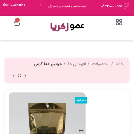
amo.zakariya@
09330000285
قیمت مناسب و کیفیت عالی با عمو زکریا
0
خانه
محصولات
افزودنی ها
جونیپر 100 گرمی
ناموجود