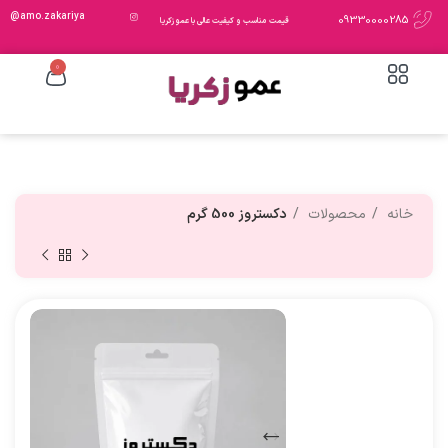
amo.zakariya@
09330000285
قیمت مناسب و کیفیت عالی با عمو زکریا
0
خانه
محصولات
دکستروز 500 گرم