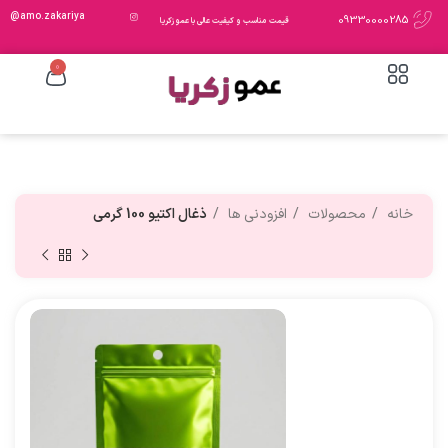
amo.zakariya@
09330000285
قیمت مناسب و کیفیت عالی با عمو زکریا
0
خانه
محصولات
افزودنی ها
ذغال اکتیو 100 گرمی