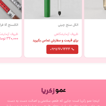
الکل سنج چینی
الکلسنج آلا فر
ظروف آزمایشگاهی
ظروف آزمایشگ
320,000
توما
برای قیمت و سفارش تماس بگیرید
📞 ۰۹۳59609444
اینجا عمو زکریا است؛ جایی که طعم، سلامتی و اصالت دست به دست