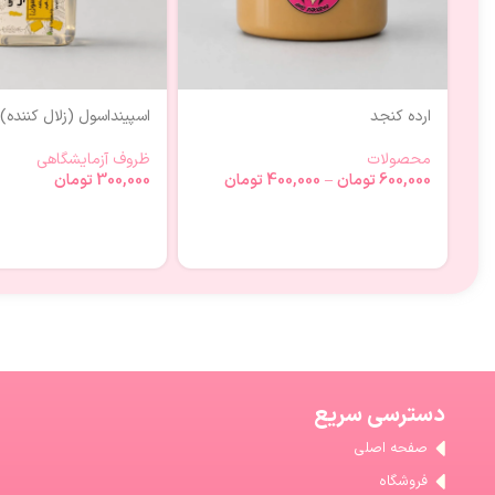
ارده کنجد
اسپینداسول (زلال کننده)
محصولات
ظروف آزمایشگاهی
600,000
تومان
–
400,000
تومان
300,000
تومان
دسترسی سریع
صفحه اصلی
فروشگاه