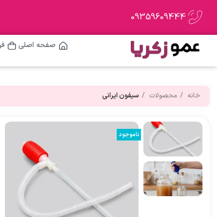
09359609444
صفحه اصلی
فر
خانه
محصولات
سیفون ایرانی
ناموجود