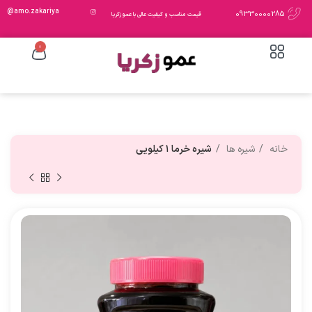
amo.zakariya@
09330000285
قیمت مناسب و کیفیت عالی با عمو زکریا
0
خانه
شیره ها
شیره خرما ۱ کیلویی