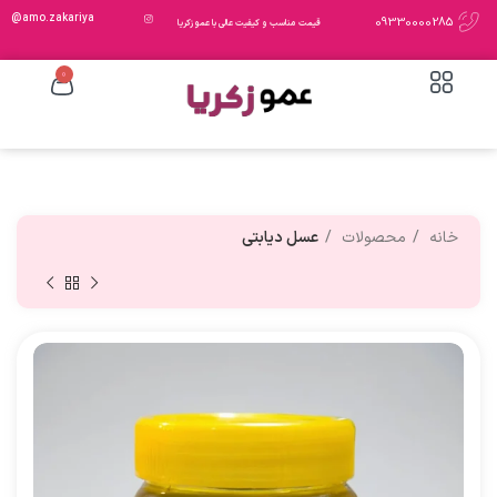
amo.zakariya@
09330000285
قیمت مناسب و کیفیت عالی با عمو زکریا
0
خانه
محصولات
عسل دیابتی