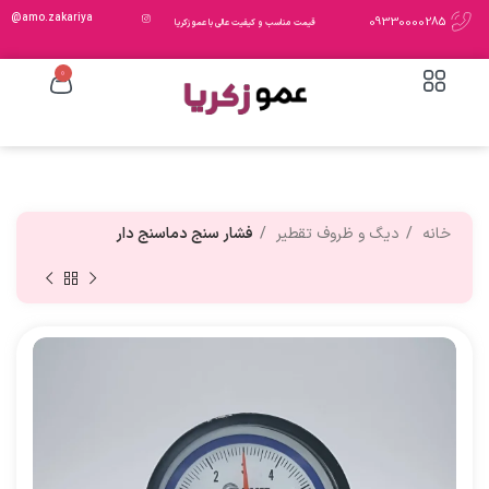
amo.zakariya@
09330000285
قیمت مناسب و کیفیت عالی با عمو زکریا
0
خانه
دیگ و ظروف تقطیر
فشار سنج دماسنج دار