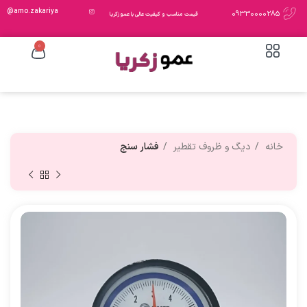
amo.zakariya@
09330000285
قیمت مناسب و کیفیت عالی با عمو زکریا
0
خانه
دیگ و ظروف تقطیر
فشار سنج