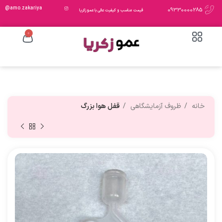
amo.zakariya@
09330000285
قیمت مناسب و کیفیت عالی با عمو زکریا
0
خانه
ظروف آزمایشگاهی
قفل هوا بزرگ