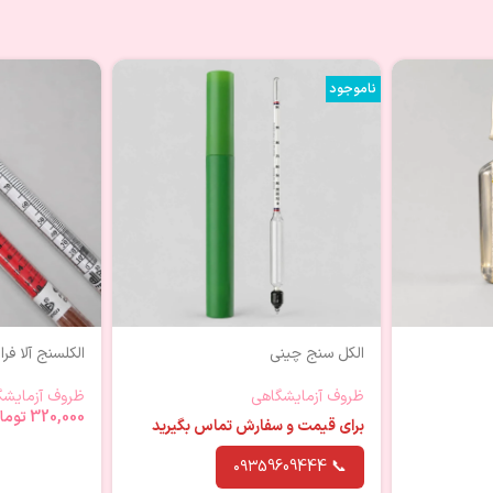
ناموجود
الکل سنج چینی
الکلسنج آلا فر
ظروف آزمایشگاهی
ظروف آزمایشگ
320,000
توما
برای قیمت و سفارش تماس بگیرید
📞 ۰۹۳59609444