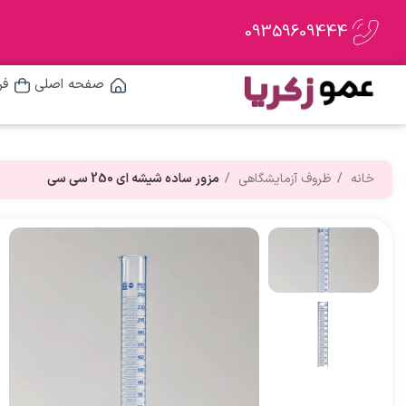
09359609444
صفحه اصلی
فر
خانه
ظروف آزمایشگاهی
مزور ساده شیشه ای 250 سی سی