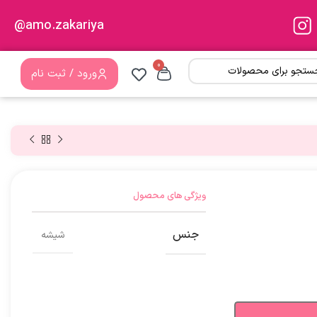
amo.zakariya@
0
ورود / ثبت نام
ویژگی های محصول
جنس
شیشه