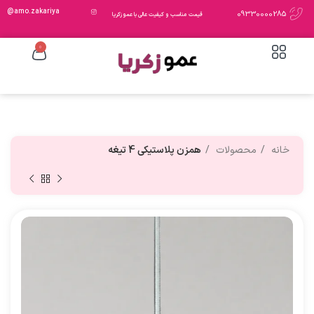
amo.zakariya@
09330000285
قیمت مناسب و کیفیت عالی با عمو زکریا
0
خانه
محصولات
همزن پلاستیکی 4 تیغه