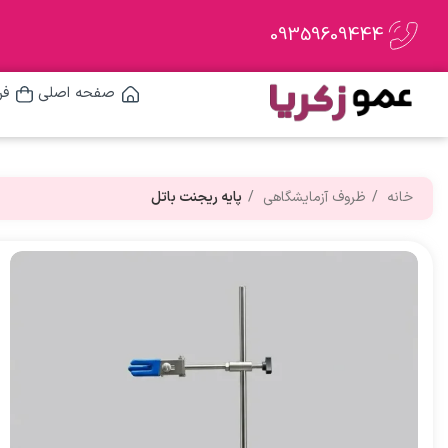
09359609444
صفحه اصلی
فر
خانه
ظروف آزمایشگاهی
پایه ریجنت باتل