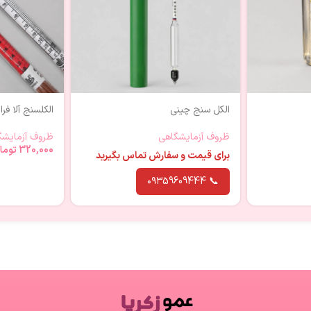
الکل سنج چینی
الکلسنج آلا فر
ظروف آزمایشگاهی
ظروف آزمایشگ
320,000
توما
برای قیمت و سفارش تماس بگیرید
📞 ۰۹۳59609444