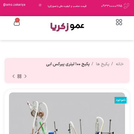
amo.zakariya@
09330000285
قیمت مناسب و کیفیت عالی با عمو زکریا
0
خانه
پکیج ها
پکیج ۱۰۰ لیتری پیرکس ابی
ناموجود