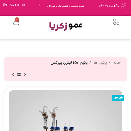
amo.zakariya@
09330000285
قیمت مناسب و کیفیت عالی با عمو زکریا
0
خانه
پکیج ها
پکیج ۱۵۰ لیتری پیرکس
ناموجود