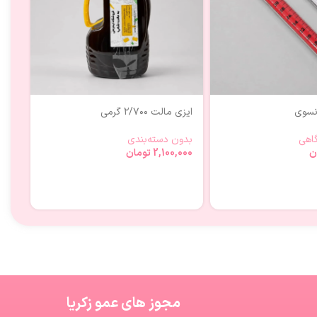
انسوی
ایزی مالت ۲/۷۰۰ گرمی
بشر
اهی
بدون دسته‌بندی
ظرو
ن
2,100,000
تومان
000
مجوز های عمو زکریا