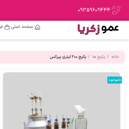
09359609444
صفحه اصلی
فر
خانه
پکیج ها
پکیج ۲۰۰ لیتری پیرکس
ناموجود