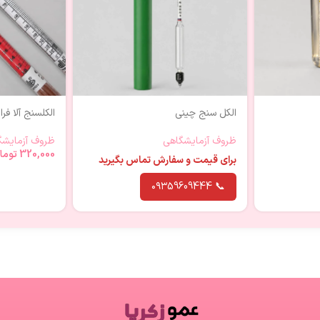
الکل سنج چینی
الکلسنج آلا فر
ظروف آزمایشگاهی
ظروف آزمایشگ
320,000
توما
برای قیمت و سفارش تماس بگیرید
📞 ۰۹۳59609444