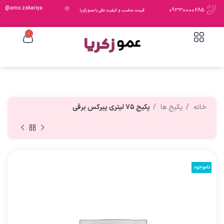
amo.zakariya@
09330000285
قیمت مناسب و کیفیت عالی با عمو زکریا
0
خانه
پکیج ها
پکیج ۷۵ لیتری پیرکس برقی
ناموجود