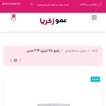
amo.zakariya@
09330000285
قیمت مناسب و کیفیت عالی با عمو زکریا
0
خانه
بدون دسته‌بندی
پکیج ۷۵ لیتری ۳/۴ مسی
ناموجود