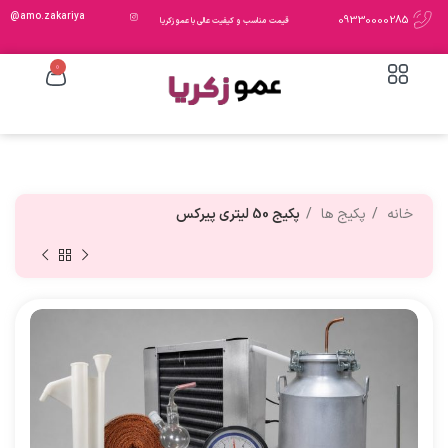
amo.zakariya@
09330000285
قیمت مناسب و کیفیت عالی با عمو زکریا
0
خانه
پکیج ها
پکیج 50 لیتری پیرکس