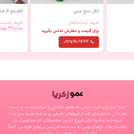
الکل سنج چینی
الکلسنج آلا فر
ظروف آزمایشگاهی
ظروف آزمایشگ
320,000
توما
برای قیمت و سفارش تماس بگیرید
📞 ۰۹۳59609444
اینجا عمو زکریا است؛ جایی که طعم، سلامتی و اصالت دست به دست
هم دادن تا تجربه‌ای ناب از شیره‌های طبیعی رو به شما هدیه بدن ما با
شیره‌ خرما و شیره انگور شروع کردیم؛ محصولاتی که مستقیم از دل
نخلستان‌ها و باغ‌های بومی به دست شمامی‌رسن بی‌هیچ افزودنی، کاملاً
ارگانیک و پر از خواص ناب طبیعت