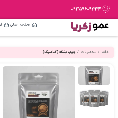
09359609444
صفحه اصلی
فر
خانه
محصولات
چوب بشکه (کلاسیک)