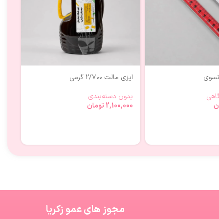
انسوی
ایزی مالت ۲/۷۰۰ گرمی
بشر
اهی
بدون دسته‌بندی
ظرو
ن
2,100,000
تومان
000
مجوز های عمو زکریا