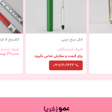
الکل سنج چینی
الکلسنج آلا فر
ظروف آزمایشگاهی
ظروف آزمایشگ
320,000
توما
برای قیمت و سفارش تماس بگیرید
📞 ۰۹۳59609444