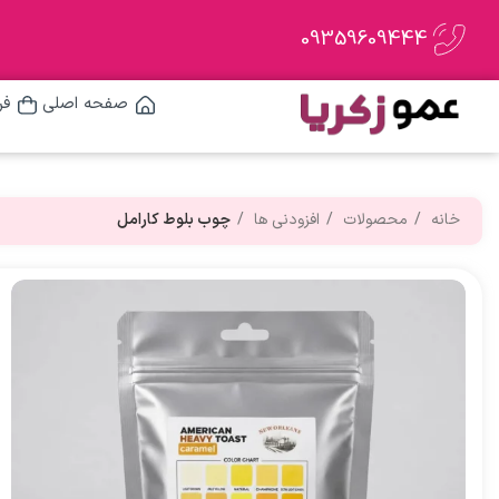
09359609444
صفحه اصلی
فر
خانه
محصولات
افزودنی ها
چوب بلوط کارامل