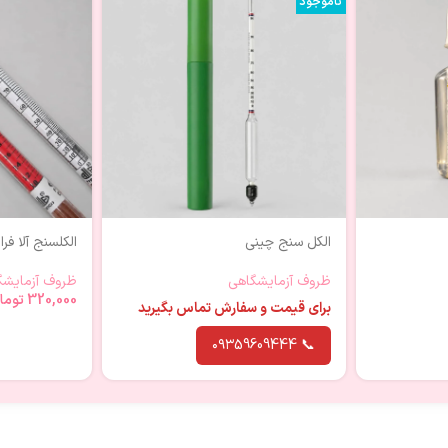
ناموجود
الکل سنج چینی
الکلسنج آلا فر
ظروف آزمایشگاهی
ظروف آزمایشگ
320,000
توما
برای قیمت و سفارش تماس بگیرید
📞 ۰۹۳59609444