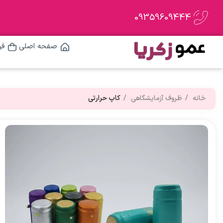
09359609444
صفحه اصلی
فر
خانه
ظروف آزمایشگاهی
کاپ حرارتی