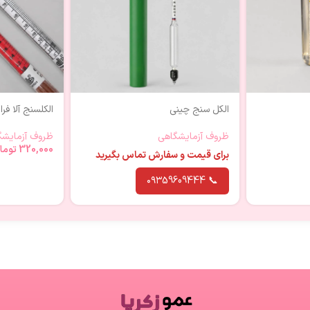
الکل سنج چینی
الکلسنج آلا فر
ظروف آزمایشگاهی
ظروف آزمایشگ
320,000
توما
برای قیمت و سفارش تماس بگیرید
📞 ۰۹۳59609444