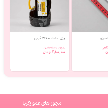
انسوی
ایزی مالت ۲/۷۰۰ گرمی
بشر
اهی
بدون دسته‌بندی
ظرو
ن
2,100,000
تومان
000
مجوز های عمو زکریا