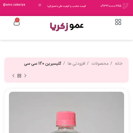
amo.zakariya@
09330000285
قیمت مناسب و کیفیت عالی با عمو زکریا
0
خانه
محصولات
افزودنی ها
گلیسیرین 120 سی سی