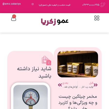
amo.zakariya@
09330000285
قیمت مناسب و کیفیت عالی با عمو زکریا
0
شاید نیاز داشته
باشید
قبل
بعدی
تولید رب انار طبیعی عمو زکریا | طعمی اصیل از دل طبیعت
کوکتل‌های طعم‌دهنده نوشیدنی: تجربه‌ای تازه و لذیذ در هر جرعه
مخمر چیلگین چیست
و چه ویژگی‌ها و کاربرد
هایی دارد؟