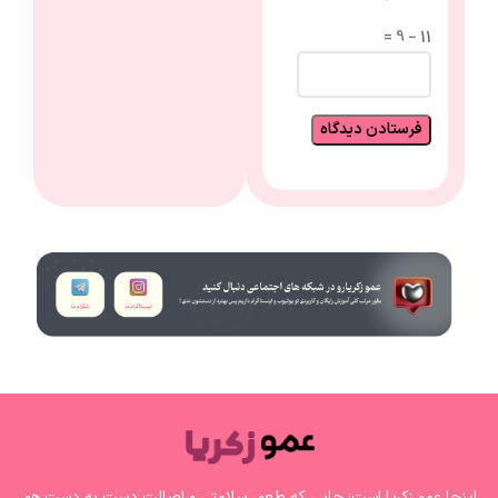
11 − 9 =
اینجا عمو زکریا است؛ جایی که طعم، سلامتی و اصالت دست به دست هم