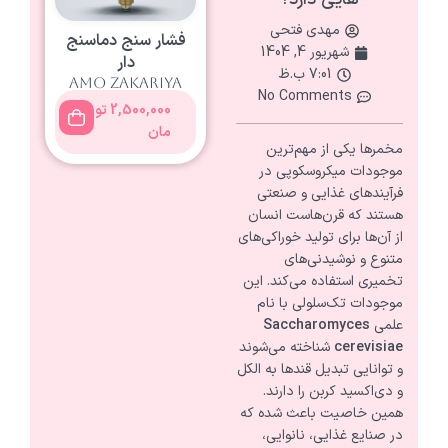
مهدی فتحی
فشار سنج دماسنج
شهریور 4, 1404
دار
7:01 ب.ظ
amo zakariya
No Comments
2,500,000
تو
مان
مخمرها یکی از مهم‌ترین
موجودات میکروسکوپی در
فرآیندهای غذایی و صنعتی
هستند که قرن‌هاست انسان
از آن‌ها برای تولید خوراکی‌های
متنوع و نوشیدنی‌های
تخمیری استفاده می‌کند. این
موجودات تک‌سلولی با نام
علمی
Saccharomyces
cerevisiae
شناخته می‌شوند
و توانایی تبدیل قندها به الکل
و دی‌اکسید کربن را دارند.
همین خاصیت باعث شده که
در صنایع غذایی، نانوایی،